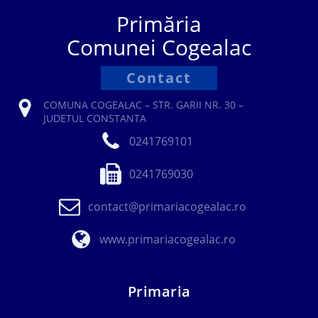
Primăria
Comunei Cogealac
Contact
COMUNA COGEALAC – STR. GARII NR. 30 –
JUDETUL CONSTANTA
0241769101
0241769030
contact@primariacogealac.ro
www.primariacogealac.ro
Primaria