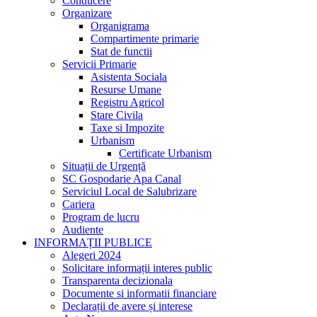
Conducere
Organizare
Organigrama
Compartimente primarie
Stat de functii
Servicii Primarie
Asistenta Sociala
Resurse Umane
Registru Agricol
Stare Civila
Taxe si Impozite
Urbanism
Certificate Urbanism
Situații de Urgență
SC Gospodarie Apa Canal
Serviciul Local de Salubrizare
Cariera
Program de lucru
Audiente
INFORMAȚII PUBLICE
Alegeri 2024
Solicitare informații interes public
Transparenta decizionala
Documente si informatii financiare
Declarații de avere și interese