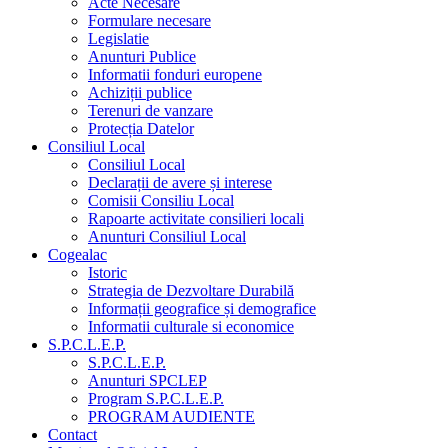
Acte Necesare
Formulare necesare
Legislatie
Anunturi Publice
Informatii fonduri europene
Achiziții publice
Terenuri de vanzare
Protecția Datelor
Consiliul Local
Consiliul Local
Declarații de avere și interese
Comisii Consiliu Local
Rapoarte activitate consilieri locali
Anunturi Consiliul Local
Cogealac
Istoric
Strategia de Dezvoltare Durabilă
Informații geografice și demografice
Informatii culturale si economice
S.P.C.L.E.P.
S.P.C.L.E.P.
Anunturi SPCLEP
Program S.P.C.L.E.P.
PROGRAM AUDIENTE
Contact