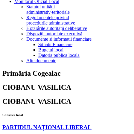
Monitorul Oficial Local
Statutul unității
administrativ-teritoriale
Regulamentele privind
procedurile administrative
Hotărârile autorității deliberative
Dispoziții autoritate executivă
Documente si informatii financiare
Situatii Financiare
Bugetul local
Datoria publica locala
Alte documente
Primăria Cogealac
CIOBANU VASILICA
CIOBANU VASILICA
Consilier local
PARTIDUL NAȚIONAL LIBERAL