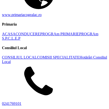
www.primariacogealac.ro
Primaria
ACASA
CONDUCERE
PROGRAm PRIMARIE
PROGRAm
S.P.C.L.E.P
Consiliul Local
CONSILIUL LOCAL
COMISII SPECIALITATE
Hotărâri Consiliul
Local
0241769101