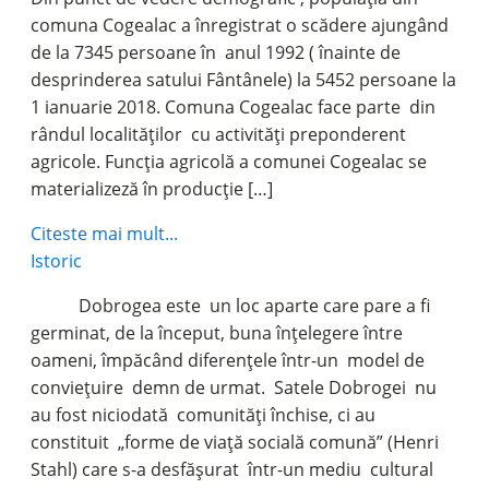
comuna Cogealac a înregistrat o scădere ajungând
de la 7345 persoane în anul 1992 ( înainte de
desprinderea satului Fântânele) la 5452 persoane la
1 ianuarie 2018. Comuna Cogealac face parte din
rândul localităților cu activități preponderent
agricole. Funcția agricolă a comunei Cogealac se
materializeză în producție […]
Citeste mai mult...
Istoric
Dobrogea este un loc aparte care pare a fi
germinat, de la început, buna înțelegere între
oameni, împăcând diferențele într-un model de
conviețuire demn de urmat. Satele Dobrogei nu
au fost niciodată comunități închise, ci au
constituit „forme de viață socială comună” (Henri
Stahl) care s-a desfășurat într-un mediu cultural