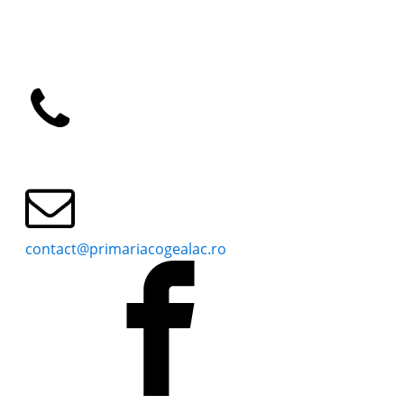
COMISII SPECIALITATE
HOTĂRÂRI CONSILIUL LOCAL
0241769101
contact@primariacogealac.ro