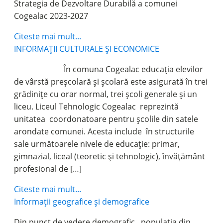
Strategia de Dezvoltare Durabilă a comunei
Cogealac 2023-2027
Citeste mai mult...
INFORMAȚII CULTURALE ȘI ECONOMICE
În comuna Cogealac educația elevilor
de vârstă preșcolară și școlară este asigurată în trei
grădinițe cu orar normal, trei școli generale și un
liceu. Liceul Tehnologic Cogealac reprezintă
unitatea coordonatoare pentru școlile din satele
arondate comunei. Acesta include în structurile
sale următoarele nivele de educație: primar,
gimnazial, liceal (teoretic și tehnologic), învățământ
profesional de […]
Citeste mai mult...
Informații geografice și demografice
Din punct de vedere demografic , populația din