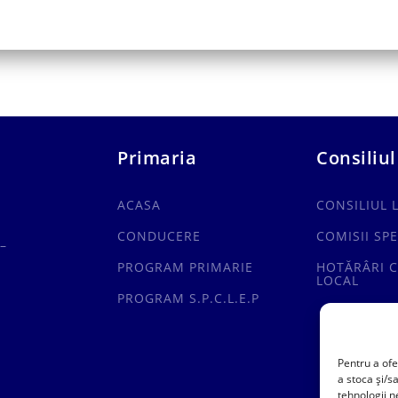
Primaria
Consiliul
ACASA
CONSILIUL 
CONDUCERE
COMISII SPE
–
PROGRAM PRIMARIE
HOTĂRÂRI C
LOCAL
PROGRAM S.P.C.L.E.P
Pentru a ofe
a stoca și/s
tehnologii 