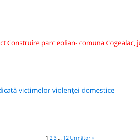
ct Construire parc eolian- comuna Cogealac, 
dicată victimelor violenței domestice
1
2
3
…
12
Următor »