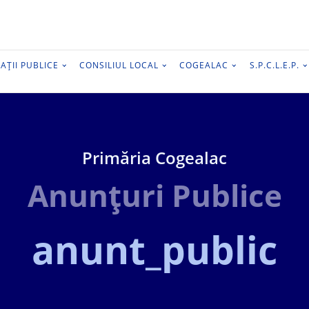
AȚII PUBLICE
CONSILIUL LOCAL
COGEALAC
S.P.C.L.E.P.
Primăria Cogealac
Anunțuri Publice
anunt_public