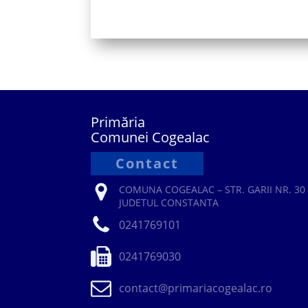
Primăria
Comunei Cogealac
Contact
COMUNA COGEALAC – STR. GARII NR. 30 
JUDETUL CONSTANTA
0241769101
0241769030
contact@primariacogealac.ro