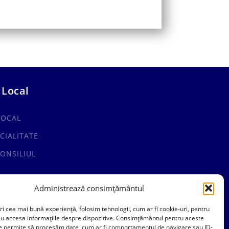
 Local
LOCAL
CIALITATE
ONSILIUL
Administrează consimțământul
ri cea mai bună experiență, folosim tehnologii, cum ar fi cookie-uri, pentru
au accesa informațiile despre dispozitive. Consimțământul pentru aceste
ne permite să procesăm date, cum ar fi comportamentul de navigare sau ID-