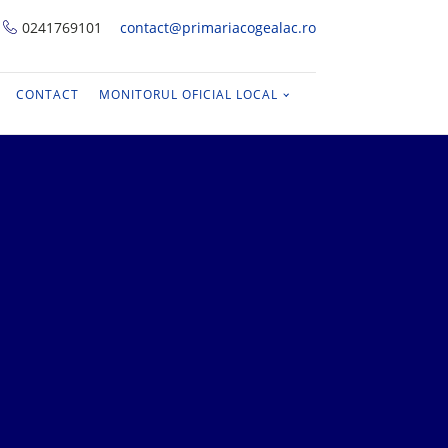
0241769101
contact@primariacogealac.ro
CONTACT
MONITORUL OFICIAL LOCAL