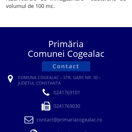
volumul de 100 mc.
Primăria
Comunei Cogealac
Contact
COMUNA COGEALAC – STR. GARII NR. 30 –
JUDETUL CONSTANTA
0241769101
0241769030
contact@primariacogealac.ro