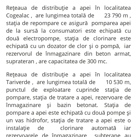
Rețeaua de distribuție a apei în localitatea
Cogealac , are lungimea totală de 23 790 m ,
stația de repompare ce asigură pomparea apei
de la sursă la consumatori este echipată cu
două electropompe, stația de clorinare este
echipată cu un dozator de clor și o pompă, iar
rezervorul de înmagazinare din beton armat,
suprateran , are capacitatea de 300 mc.
Rețeaua de distribuție a apei în localitatea
Tariverde , are lungimea totală de 10 530 m,
punctul de exploatare cuprinde stația de
pompare, stația de tratare a apei, rezervoare de
înmagazinare și bazin betonat. Stația de
pompare a apei este echipată cu două pompe și
un vas hidrofor, stația de tratare a apei este o
instalație de clorinare automată iar
rezervoarele de înmagazinare subterane au