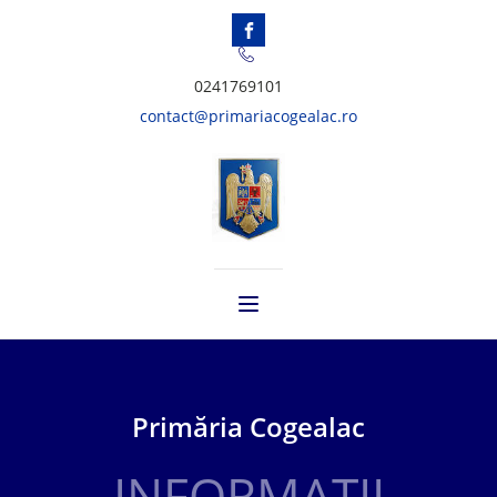
0241769101
contact@primariacogealac.ro
Primăria Cogealac
INFORMAȚII