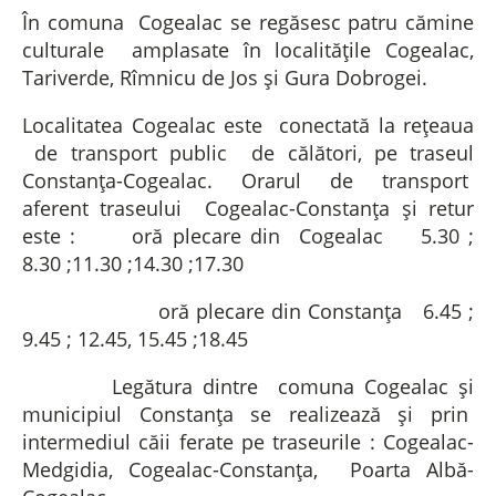
În comuna Cogealac se regăsesc patru cămine
culturale amplasate în localitățile Cogealac,
Tariverde, Rîmnicu de Jos și Gura Dobrogei.
Localitatea Cogealac este conectată la rețeaua
de transport public de călători, pe traseul
Constanța-Cogealac. Orarul de transport
aferent traseului Cogealac-Constanța și retur
este : oră plecare din Cogealac 5.30 ;
8.30 ;11.30 ;14.30 ;17.30
oră plecare din Constanța 6.45 ;
9.45 ; 12.45, 15.45 ;18.45
Legătura dintre comuna Cogealac și
municipiul Constanța se realizează și prin
intermediul căii ferate pe traseurile : Cogealac-
Medgidia, Cogealac-Constanța, Poarta Albă-