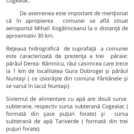
Cogealac.
De asemenea este important de menționat
că în apropierea comunei se află situat
aeroportul Mihail Kogălniceanu la o distanță de
aproximativ 30 km.
Rețeaua hidrografică de suprafață a comunei
este caracterizată de prezența a trei pâraie:
pârâul Derea- Râmnicu, râul casimcea care trece
la 1 km de localitatea Gura Dobrogei și pârâul
Nuntași ( ce izvorăște din comuna Fântânele și
se varsă în lacul Nuntași)
Sistemul de alimentare cu apă are două surse
subterane, respectiv sursa subterană Cogealac (
formată din șase puțuri forate) și sursa
subterană de apă Tariverde ( formată din trei
puțuri forate).