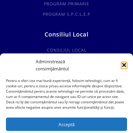
PROGRAM PRIMARIE
PROGRAM S.P.C.L.E.P
Consiliul Local
CONSILIUL LOCAL
COMISII SPECIALITATE
Administrează
consimțământul
HOTĂRÂRI CONSILIUL LOCAL
Pentru a oferi cea mai bună experiență, folosim tehnologii, cum ar fi
cookie-uri, pentru a stoca și/sau accesa informațiile despre dispozitive.
Consimțământul pentru aceste tehnologii ne permite să procesăm date,
cum ar fi comportamentul de navigare sau ID-uri unice pe acest site.
0241769101
Dacă nu îți dai consimțământul sau îți retragi consimțământul dat poate
avea afecte negative asupra unor anumite funcționalități și funcții.
contact@primariacogealac.ro
Acceptă