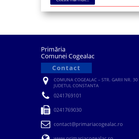
Primăria
Comunei Cogealac
Contact
COMUNA COGEALAC – STR. GARII NR. 30 
JUDETUL CONSTANTA
0241769101
0241769030
contact@primariacogealac.ro
www.primariacogealac.ro