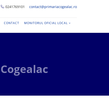
0241769101
contact@primariacogealac.ro
CONTACT
MONITORUL OFICIAL LOCAL
e Cogealac