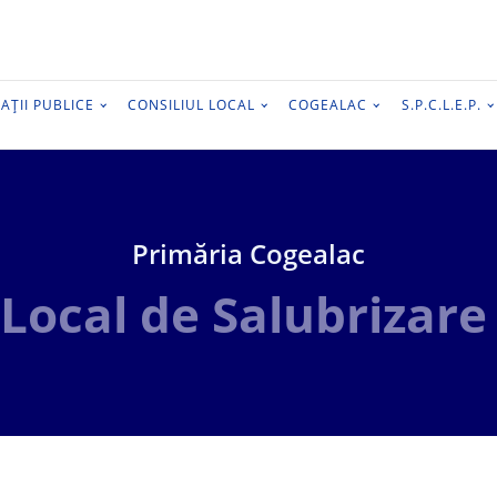
AȚII PUBLICE
CONSILIUL LOCAL
COGEALAC
S.P.C.L.E.P.
Primăria Cogealac
 Local de Salubrizar