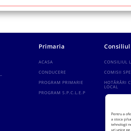
Primaria
Consiliul
ACASA
CONSILIUL 
CONDUCERE
COMISII SPE
–
PROGRAM PRIMARIE
HOTĂRÂRI C
LOCAL
PROGRAM S.P.C.L.E.P
Pentru a ofe
a stoca și/s
tehnologii 
uri unice pe