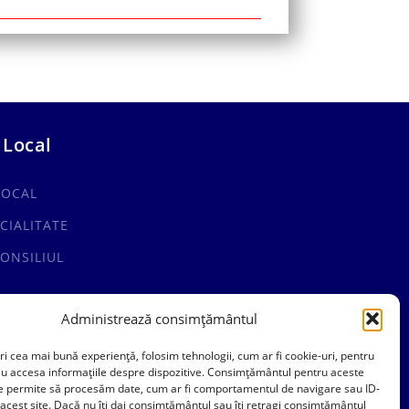
 Local
LOCAL
CIALITATE
ONSILIUL
Administrează consimțământul
ri cea mai bună experiență, folosim tehnologii, cum ar fi cookie-uri, pentru
au accesa informațiile despre dispozitive. Consimțământul pentru aceste
ne permite să procesăm date, cum ar fi comportamentul de navigare sau ID-
 acest site. Dacă nu îți dai consimțământul sau îți retragi consimțământul