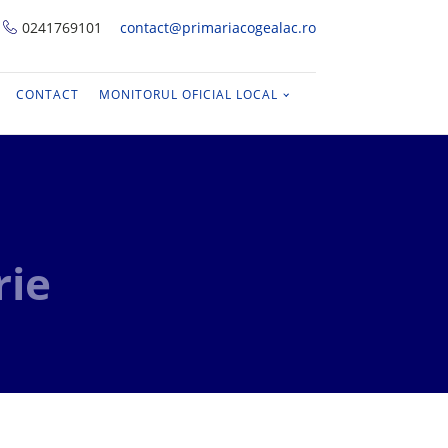
0241769101
contact@primariacogealac.ro
CONTACT
MONITORUL OFICIAL LOCAL
rie