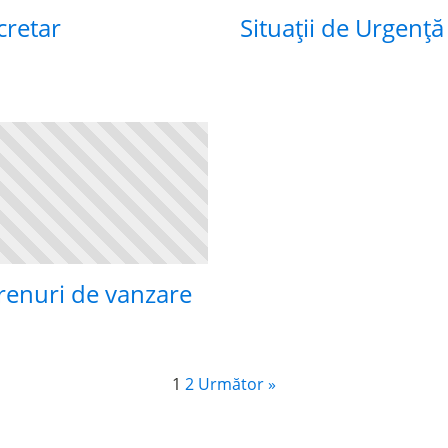
cretar
Situații de Urgență
renuri de vanzare
1
2
Următor »