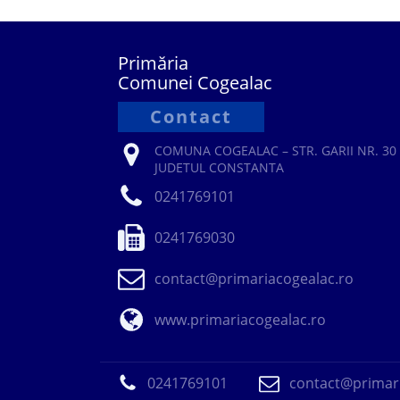
Primăria
Comunei Cogealac
Contact
COMUNA COGEALAC – STR. GARII NR. 30 
JUDETUL CONSTANTA
0241769101
0241769030
contact@primariacogealac.ro
www.primariacogealac.ro
0241769101
contact@primari