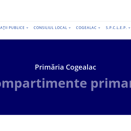
AȚII PUBLICE
CONSILIUL LOCAL
COGEALAC
S.P.C.L.E.P.
Primăria Cogealac
mpartimente prima