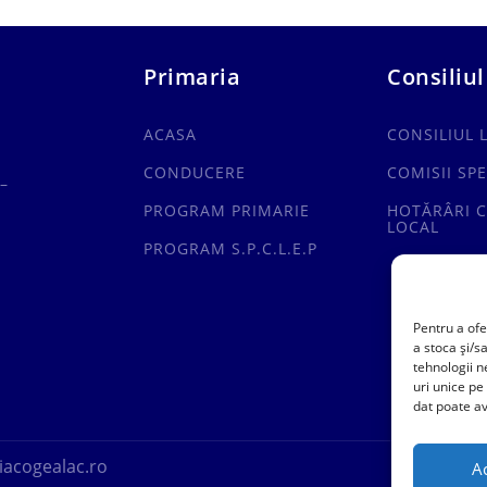
Primaria
Consiliul
ACASA
CONSILIUL 
CONDUCERE
COMISII SPE
–
PROGRAM PRIMARIE
HOTĂRÂRI C
LOCAL
PROGRAM S.P.C.L.E.P
Pentru a ofe
a stoca și/s
tehnologii 
uri unice pe
dat poate av
acogealac.ro
A