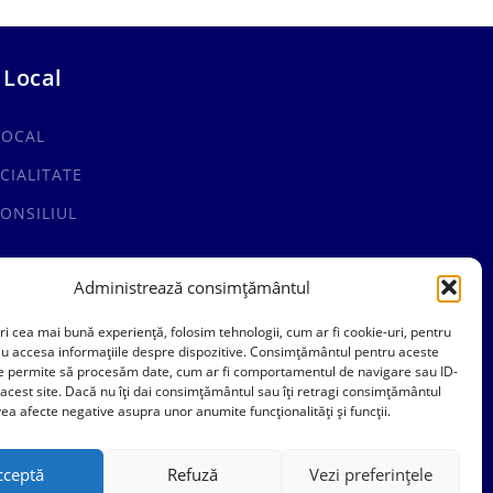
 Local
LOCAL
CIALITATE
ONSILIUL
Administrează consimțământul
ri cea mai bună experiență, folosim tehnologii, cum ar fi cookie-uri, pentru
au accesa informațiile despre dispozitive. Consimțământul pentru aceste
ne permite să procesăm date, cum ar fi comportamentul de navigare sau ID-
 acest site. Dacă nu îți dai consimțământul sau îți retragi consimțământul
ea afecte negative asupra unor anumite funcționalități și funcții.
cceptă
Refuză
Vezi preferințele