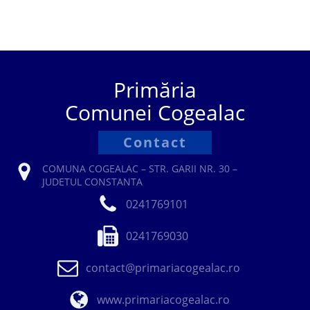
Primăria
Comunei Cogealac
Contact
COMUNA COGEALAC – STR. GARII NR. 30 –
JUDETUL CONSTANTA
0241769101
0241769030
contact@primariacogealac.ro
www.primariacogealac.ro