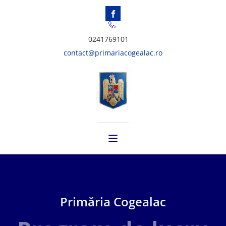
0241769101
contact@primariacogealac.ro
Primăria Cogealac