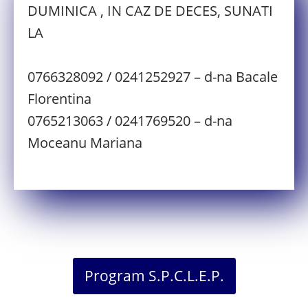
DUMINICA , IN CAZ DE DECES, SUNATI
LA
0766328092 / 0241252927 – d-na Bacale
Florentina
0765213063 / 0241769520 – d-na
Moceanu Mariana
Program S.P.C.L.E.P.