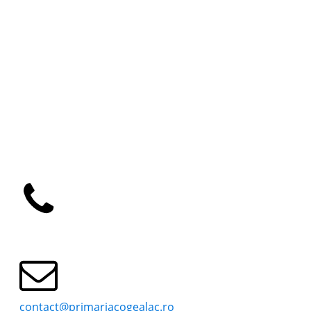
www.primariacogealac.ro
Primaria
Consiliul Local
ACASA
CONSILIUL LOCAL
CONDUCERE
COMISII SPECIALITATE
PROGRAM PRIMARIE
HOTĂRÂRI CONSILIUL LOCAL
PROGRAM S.P.C.L.E.P
0241769101
contact@primariacogealac.ro