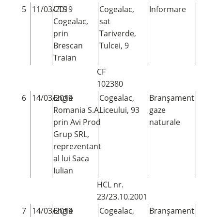
5
11/03/2019
CTS
Cogealac,
Informare
Cogealac,
sat
prin
Tariverde,
Brescan
Tulcei, 9
Traian
CF
102380
6
14/03/2019
Engie
Cogealac,
Branșament
Romania S.A.
Liceului, 93
gaze
prin Avi Prod
naturale
Grup SRL,
reprezentant
al lui Saca
Iulian
HCL nr.
23/23.10.2001
7
14/03/2019
Engie
Cogealac,
Branșament