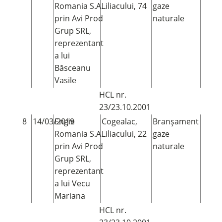
Romania S.A.
Liliacului, 74
gaze
prin Avi Prod
naturale
Grup SRL,
reprezentant
a lui
Băsceanu
Vasile
HCL nr.
23/23.10.2001
8
14/03/2019
Engie
Cogealac,
Branșament
Romania S.A.
Liliacului, 22
gaze
prin Avi Prod
naturale
Grup SRL,
reprezentant
a lui Vecu
Mariana
HCL nr.