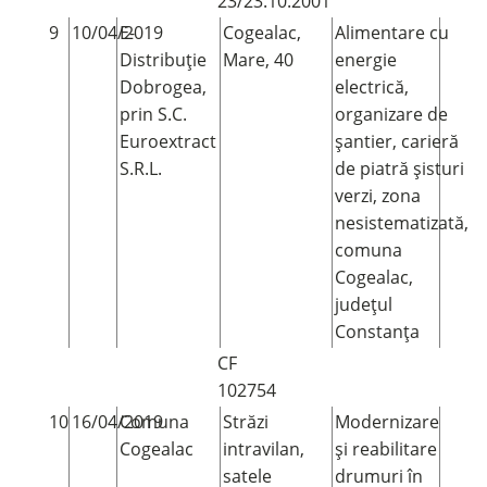
23/23.10.2001
9
10/04/2019
E-
Cogealac,
Alimentare cu
Distribuție
Mare, 40
energie
Dobrogea,
electrică,
prin S.C.
organizare de
Euroextract
șantier, carieră
S.R.L.
de piatră șisturi
verzi, zona
nesistematizată,
comuna
Cogealac,
județul
Constanța
CF
102754
10
16/04/2019
Comuna
Străzi
Modernizare
Cogealac
intravilan,
și reabilitare
satele
drumuri în