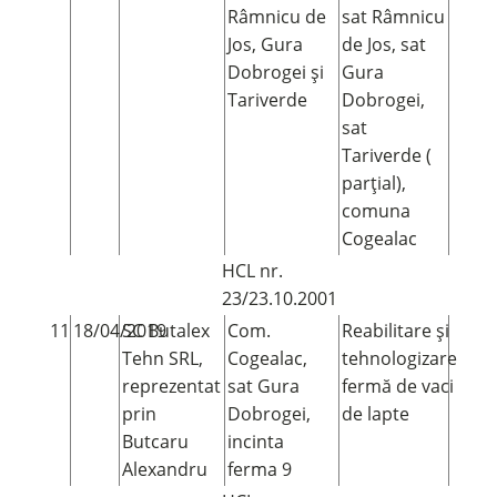
Râmnicu de
sat Râmnicu
Jos, Gura
de Jos, sat
Dobrogei și
Gura
Tariverde
Dobrogei,
sat
Tariverde (
parțial),
comuna
Cogealac
HCL nr.
23/23.10.2001
11
18/04/2019
SC Butalex
Com.
Reabilitare și
Tehn SRL,
Cogealac,
tehnologizare
reprezentat
sat Gura
fermă de vaci
prin
Dobrogei,
de lapte
Butcaru
incinta
Alexandru
ferma 9