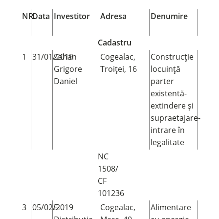
NR.
Data
Investitor
Adresa
Denumire
Cadastru
1
31/01/2019
Zahan
Cogealac,
Construcție
Grigore
Troiței, 16
locuință
Daniel
parter
existentă-
extindere și
supraetajare-
intrare în
legalitate
NC
1508/
CF
101236
3
05/02/2019
E-
Cogealac,
Alimentare