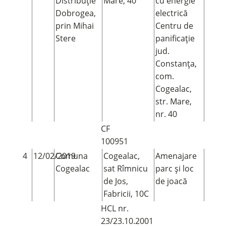
Distribuție
Mare, 40
cu energie
Dobrogea,
electrică
prin Mihai
Centru de
Stere
panificație
jud.
Constanța,
com.
Cogealac,
str. Mare,
nr. 40
CF
100951
4
12/02/2019
Comuna
Cogealac,
Amenajare
Cogealac
sat Rîmnicu
parc și loc
de Jos,
de joacă
Fabricii, 10C
HCL nr.
23/23.10.2001