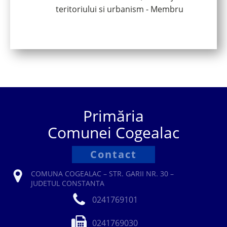
teritoriului si urbanism - Membru
Primăria
Comunei Cogealac
Contact
COMUNA COGEALAC – STR. GARII NR. 30 –
JUDETUL CONSTANTA
0241769101
0241769030