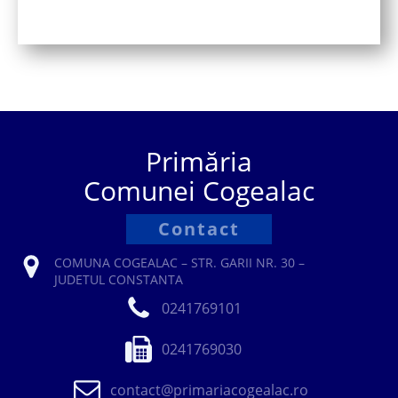
Primăria
Comunei Cogealac
Contact
COMUNA COGEALAC – STR. GARII NR. 30 –
JUDETUL CONSTANTA
0241769101
0241769030
contact@primariacogealac.ro