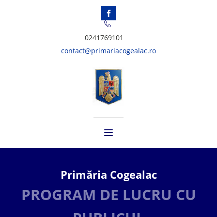
0241769101
contact@primariacogealac.ro
Primăria Cogealac
PROGRAM DE LUCRU CU