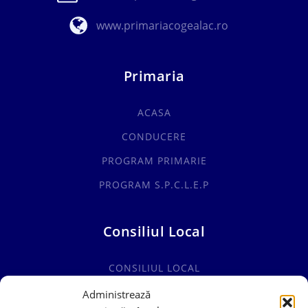
www.primariacogealac.ro
Primaria
ACASA
CONDUCERE
PROGRAM PRIMARIE
PROGRAM S.P.C.L.E.P
Consiliul Local
CONSILIUL LOCAL
COMISII SPECIALITATE
Administrează