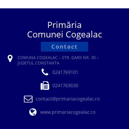
Primăria
Comunei Cogealac
Contact
COMUNA COGEALAC – STR. GARII NR. 30 –
JUDETUL CONSTANTA
0241769101
0241769030
contact@primariacogealac.ro
www.primariacogealac.ro