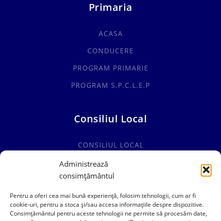
Primaria
ACASA
CONDUCERE
PROGRAM PRIMARIE
PROGRAM S.P.C.L.E.P
Consiliul Local
CONSILIUL LOCAL
COMISII SPECIALITATE
Administrează
consimțământul
HOTĂRÂRI CONSILIUL LOCAL
Pentru a oferi cea mai bună experiență, folosim tehnologii, cum ar fi
cookie-uri, pentru a stoca și/sau accesa informațiile despre dispozitive.
Consimțământul pentru aceste tehnologii ne permite să procesăm date,