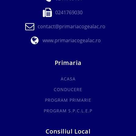
0241769030
contact@primariacogealac.ro
www.primariacogealac.ro
Primaria
ACASA
CONDUCERE
PROGRAM PRIMARIE
PROGRAM S.P.C.L.E.P
Consiliul Local