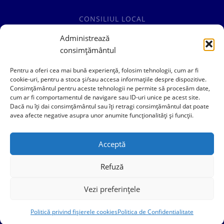
CONSILIUL LOCAL
COMISII SPECIALITATE
Administrează
consimțământul
HOTĂRÂRI CONSILIUL LOCAL
Pentru a oferi cea mai bună experiență, folosim tehnologii, cum ar fi
cookie-uri, pentru a stoca și/sau accesa informațiile despre dispozitive.
Consimțământul pentru aceste tehnologii ne permite să procesăm date,
cum ar fi comportamentul de navigare sau ID-uri unice pe acest site.
0241769101
Dacă nu îți dai consimțământul sau îți retragi consimțământul dat poate
avea afecte negative asupra unor anumite funcționalități și funcții.
contact@primariacogealac.ro
Acceptă
Refuză
Vezi preferințele
Politica de Confidentialitate
Politică privind fișierele cookies
Politica de Confidentialitate
Politica Cookies