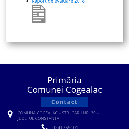
Raport de evaluare 2018
Primăria
Comunei Cogealac
Contact
COMUNA COGEALAC – STR. GARII NR. 30 –
JUDETUL CONSTANTA
0241769101