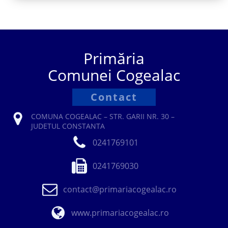
Primăria
Comunei Cogealac
Contact
COMUNA COGEALAC – STR. GARII NR. 30 –
JUDETUL CONSTANTA
0241769101
0241769030
contact@primariacogealac.ro
www.primariacogealac.ro