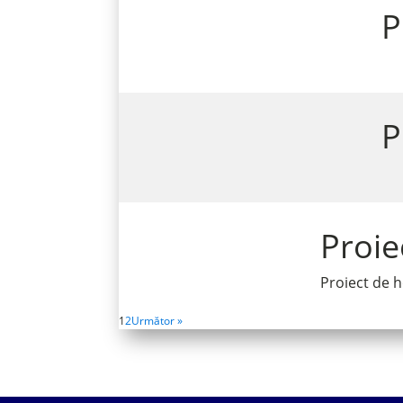
P
P
Proie
Proiect de h
1
2
Următor »