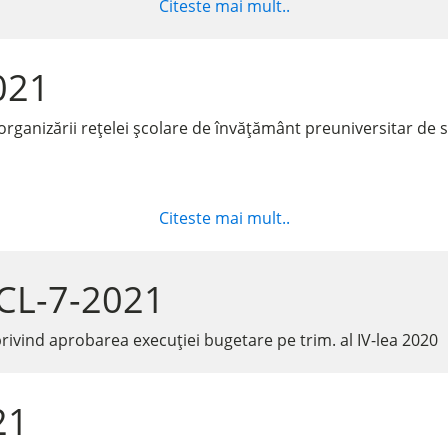
Citeste mai mult..
021
rganizării rețelei școlare de învățământ preuniversitar de s
Citeste mai mult..
HCL-7-2021
rivind aprobarea execuției bugetare pe trim. al IV-lea 2020
21