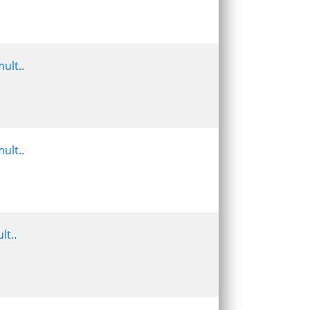
ult..
ult..
lt..