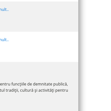
ult..
ult..
pentru funcțiile de demnitate publică,
tradiții, cultură și activități pentru