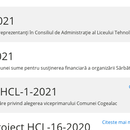
021
eprezentanți în Consiliul de Administrație al Liceului Tehno
021
 unei sume pentru susținerea financiară a organizării Sărbă
 HCL-1-2021
âre privind alegerea viceprimarului Comunei Cogealac
Citeste mai m
roiect HCL-16-2020