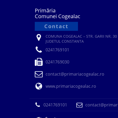
Primăria
Comunei Cogealac
Contact
COMUNA COGEALAC – STR. GARII NR. 30 
JUDETUL CONSTANTA
0241769101
0241769030
contact@primariacogealac.ro
www.primariacogealac.ro
0241769101
contact@primari