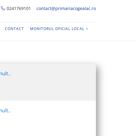
0241769101
contact@primariacogealac.ro
CONTACT
MONITORUL OFICIAL LOCAL
ult..
ult..