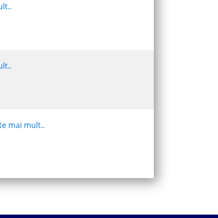
lt..
lt..
te mai mult..