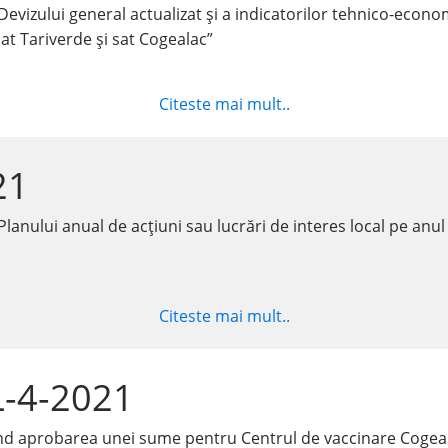
vizului general actualizat și a indicatorilor tehnico-economi
at Tariverde și sat Cogealac”
Citeste mai mult..
21
lanului anual de acțiuni sau lucrări de interes local pe anu
Citeste mai mult..
L-4-2021
ind aprobarea unei sume pentru Centrul de vaccinare Cogea