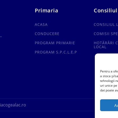
Primaria
Consiliul
ACASA
CONSILIUL 
CONDUCERE
COMISII SPE
–
PROGRAM PRIMARIE
HOTĂRÂRI C
LOCAL
PROGRAM S.P.C.L.E.P
Pentru a ofe
a stoca și/s
tehnologii 
uri unice pe
dat poate av
acogealac.ro
A