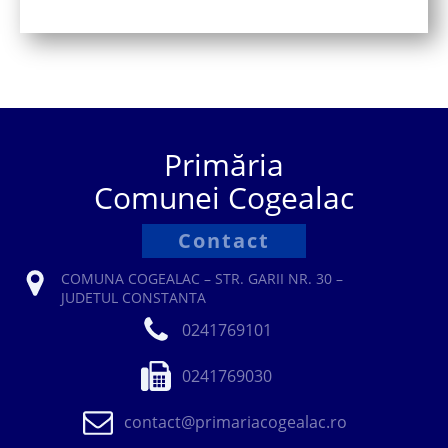
Primăria
Comunei Cogealac
Contact
COMUNA COGEALAC – STR. GARII NR. 30 –
JUDETUL CONSTANTA
0241769101
0241769030
contact@primariacogealac.ro