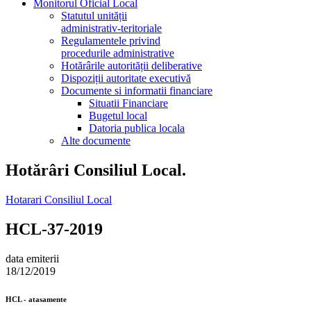
Monitorul Oficial Local
Statutul unității
administrativ-teritoriale
Regulamentele privind
procedurile administrative
Hotărârile autorității deliberative
Dispoziții autoritate executivă
Documente si informatii financiare
Situatii Financiare
Bugetul local
Datoria publica locala
Alte documente
Hotărâri Consiliul Local.
Hotarari Consiliul Local
HCL-37-2019
data emiterii
18/12/2019
HCL - atasamente