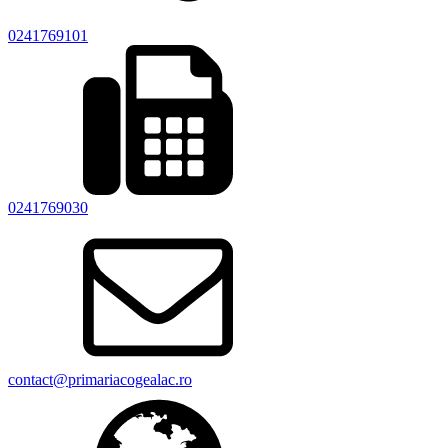
0241769101
0241769030
contact@primariacogealac.ro