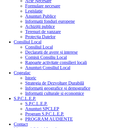
Acte Necesare
Formulare necesare
Legislatie
Anunturi Publice
Informatii fonduri europene
Achiziții publice
Terenuri de vanzare
Protecția Datelor
Consiliul Local
Consiliul Local
Declarații de avere și interese
Comisii Consiliu Local
Rapoarte activitate consilieri locali
Anunturi Consiliul Local
Cogealac
Istoric
Strategia de Dezvoltare Durabilă
Informații geografice și demografice
Informatii culturale si economice
S.P.C.L.E.P.
S.P.C.L.E.P.
Anunturi SPCLEP
Program S.P.C.L.E.P.
PROGRAM AUDIENTE
Contact