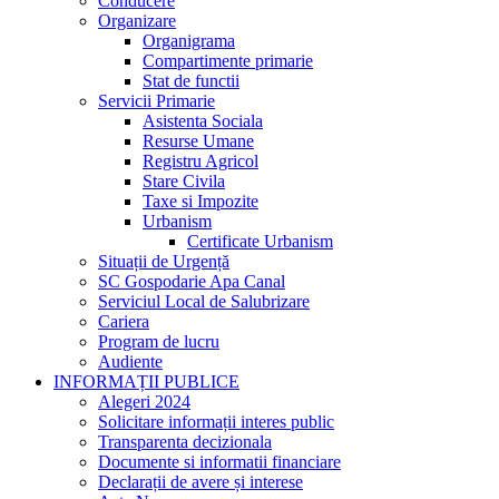
Conducere
Organizare
Organigrama
Compartimente primarie
Stat de functii
Servicii Primarie
Asistenta Sociala
Resurse Umane
Registru Agricol
Stare Civila
Taxe si Impozite
Urbanism
Certificate Urbanism
Situații de Urgență
SC Gospodarie Apa Canal
Serviciul Local de Salubrizare
Cariera
Program de lucru
Audiente
INFORMAȚII PUBLICE
Alegeri 2024
Solicitare informații interes public
Transparenta decizionala
Documente si informatii financiare
Declarații de avere și interese