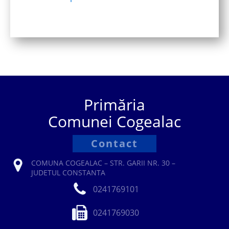
Primăria
Comunei Cogealac
Contact
COMUNA COGEALAC – STR. GARII NR. 30 –
JUDETUL CONSTANTA
0241769101
0241769030