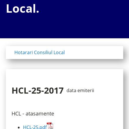
Local.
Hotarari Consiliul Local
HCL-25-2017
data emiterii
HCL - atasamente
HCL-25.pdf