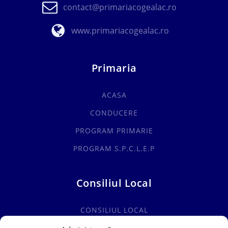
contact@primariacogealac.ro
www.primariacogealac.ro
Primaria
ACASA
CONDUCERE
PROGRAM PRIMARIE
PROGRAM S.P.C.L.E.P
Consiliul Local
CONSILIUL LOCAL
COMISII SPECIALITATE