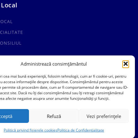
 Local
LOCAL
CIALITATE
ONSILIUL
Administrează consimțământul
ri cea mai bună experiență, folosim tehnologii, cum ar fi cookie-uri, pentru
au accesa informațiile despre dispozitive. Consimțământul pentru aceste
ne permite să procesăm date, cum ar fi comportamentul de navigare sau ID-
 acest site. Dacă nu îți dai consimțământul sau îți retragi consimțământul
ea afecte negative asupra unor anumite funcționalități și funcții.
cceptă
Refuză
Vezi preferințele
Politică privind fișierele cookies
Politica de Confidentialitate
Politica de Confidentialitate
Politica Cookies