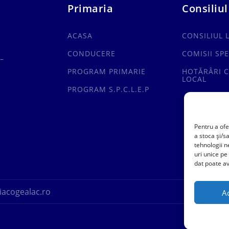
Primaria
Consiliul
ACASA
CONSILIUL 
CONDUCERE
COMISII SPE
–
PROGRAM PRIMARIE
HOTĂRÂRI C
LOCAL
PROGRAM S.P.C.L.E.P
Pentru a ofe
a stoca și/s
tehnologii 
uri unice pe
dat poate av
acogealac.ro
A