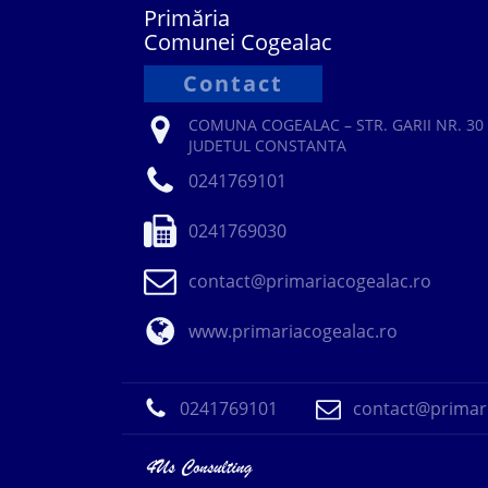
Primăria
Comunei Cogealac
Contact
COMUNA COGEALAC – STR. GARII NR. 30 
JUDETUL CONSTANTA
0241769101
0241769030
contact@primariacogealac.ro
www.primariacogealac.ro
0241769101
contact@primari