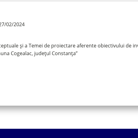
27/02/2024
tuale și a Temei de proiectare aferente obiectivului de inves
omuna Cogealac, județul Constanța”