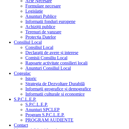
Acte Necesare
Formulare necesare
Legislatie
Anunturi Publice
Informatii fonduri europene
Achiziții publice
Terenuri de vanzare
Protecția Datelor
Consiliul Local
Consiliul Local
Declarații de avere și interese
Comisii Consiliu Local
Rapoarte activitate consilieri locali
Anunturi Consiliul Local
Cogealac
Istoric
Strategia de Dezvoltare Durabilă
Informații geografice și demografice
Informatii culturale si economice
S.P.C.L.E.P.
S.P.C.L.E.P.
Anunturi SPCLEP
Program S.P.C.L.E.P.
PROGRAM AUDIENTE
Contact