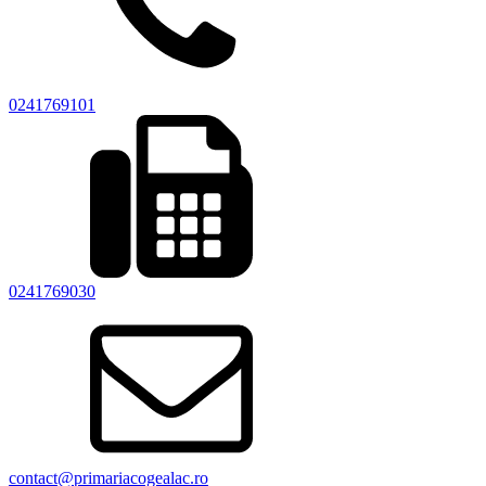
0241769101
0241769030
contact@primariacogealac.ro