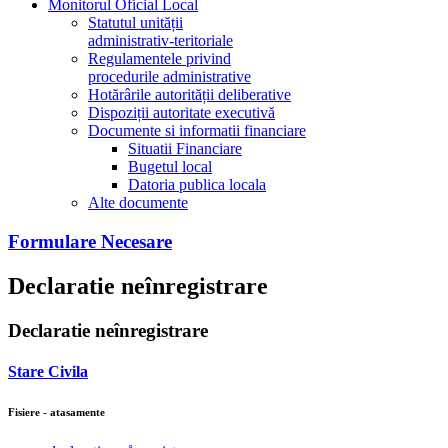
Monitorul Oficial Local
Statutul unității
administrativ-teritoriale
Regulamentele privind
procedurile administrative
Hotărârile autorității deliberative
Dispoziții autoritate executivă
Documente si informatii financiare
Situatii Financiare
Bugetul local
Datoria publica locala
Alte documente
Formulare Necesare
Declaratie neînregistrare
Declaratie neînregistrare
Stare Civila
Fisiere - atasamente