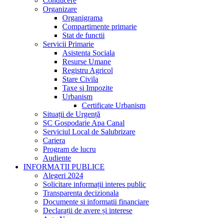
Conducere
Organizare
Organigrama
Compartimente primarie
Stat de functii
Servicii Primarie
Asistenta Sociala
Resurse Umane
Registru Agricol
Stare Civila
Taxe si Impozite
Urbanism
Certificate Urbanism
Situații de Urgență
SC Gospodarie Apa Canal
Serviciul Local de Salubrizare
Cariera
Program de lucru
Audiente
INFORMAȚII PUBLICE
Alegeri 2024
Solicitare informații interes public
Transparenta decizionala
Documente si informatii financiare
Declarații de avere și interese