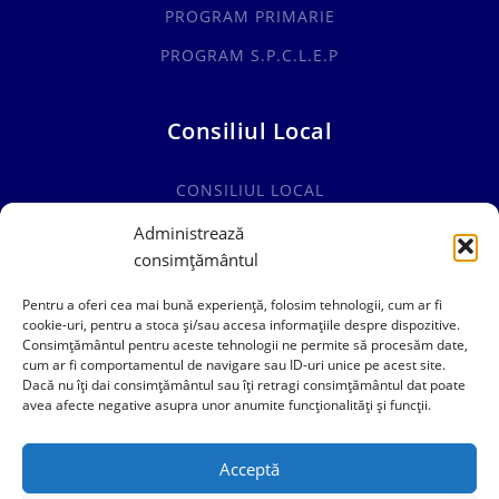
PROGRAM PRIMARIE
PROGRAM S.P.C.L.E.P
Consiliul Local
CONSILIUL LOCAL
COMISII SPECIALITATE
Administrează
consimțământul
HOTĂRÂRI CONSILIUL LOCAL
Pentru a oferi cea mai bună experiență, folosim tehnologii, cum ar fi
cookie-uri, pentru a stoca și/sau accesa informațiile despre dispozitive.
Consimțământul pentru aceste tehnologii ne permite să procesăm date,
cum ar fi comportamentul de navigare sau ID-uri unice pe acest site.
0241769101
Dacă nu îți dai consimțământul sau îți retragi consimțământul dat poate
avea afecte negative asupra unor anumite funcționalități și funcții.
contact@primariacogealac.ro
Acceptă