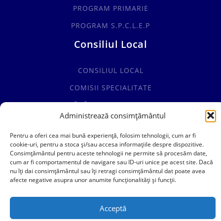
PROGRAM PRIMARIE
PROGRAM S.P.C.L.E.P
Consiliul Local
CONSILIUL LOCAL
COMISII SPECIALITATE
HOTĂRÂRI CONSILIUL LOCAL
Administrează consimțământul
0241769101
Pentru a oferi cea mai bună experiență, folosim tehnologii, cum ar fi
cookie-uri, pentru a stoca și/sau accesa informațiile despre dispozitive.
contact@primariacogealac.ro
Consimțământul pentru aceste tehnologii ne permite să procesăm date,
cum ar fi comportamentul de navigare sau ID-uri unice pe acest site. Dacă
nu îți dai consimțământul sau îți retragi consimțământul dat poate avea
afecte negative asupra unor anumite funcționalități și funcții.
Acceptă