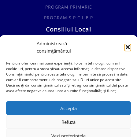
PROGRAM PRIMARIE
PROGRAM S.P.C.L.E.P
Consiliul Local
Administrează
CONSILIUL LOCAL
consimțământul
COMISII SPECIALITATE
Pentru a oferi cea mai bună experiență, folosim tehnologii, cum ar fi
HOTĂRÂRI CONSILIUL LOCAL
cookie-uri, pentru a stoca și/sau accesa informațiile despre dispozitive.
Consimțământul pentru aceste tehnologii ne permite să procesăm date,
cum ar fi comportamentul de navigare sau ID-uri unice pe acest site.
0241769101
Dacă nu îți dai consimțământul sau îți retragi consimțământul dat poate
avea afecte negative asupra unor anumite funcționalități și funcții.
contact@primariacogealac.ro
Acceptă
Refuză
Vezi preferințele