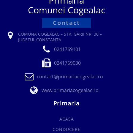
Primăria
Comunei Cogealac
Contact
COMUNA COGEALAC – STR. GARII NR. 30 –
JUDETUL CONSTANTA
0241769101
0241769030
contact@primariacogealac.ro
www.primariacogealac.ro
Primaria
ACASA
CONDUCERE