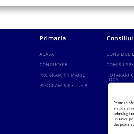
Primaria
Consiliul
ACASA
CONSILIUL 
CONDUCERE
COMISII SPE
–
PROGRAM PRIMARIE
HOTĂRÂRI C
LOCAL
PROGRAM S.P.C.L.E.P
Pentru a ofe
a stoca și/s
tehnologii 
uri unice pe
dat poate av