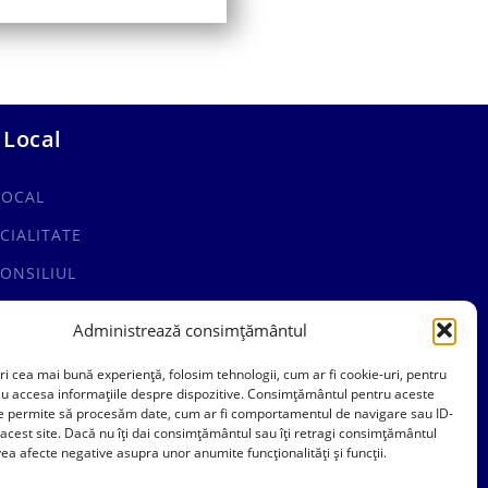
 Local
LOCAL
CIALITATE
ONSILIUL
Administrează consimțământul
ri cea mai bună experiență, folosim tehnologii, cum ar fi cookie-uri, pentru
au accesa informațiile despre dispozitive. Consimțământul pentru aceste
ne permite să procesăm date, cum ar fi comportamentul de navigare sau ID-
 acest site. Dacă nu îți dai consimțământul sau îți retragi consimțământul
ea afecte negative asupra unor anumite funcționalități și funcții.