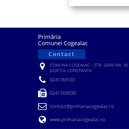
Primăria
Comunei Cogealac
Contact
COMUNA COGEALAC – STR. GARII NR. 30 
JUDETUL CONSTANTA
0241769101
0241769030
contact@primariacogealac.ro
www.primariacogealac.ro