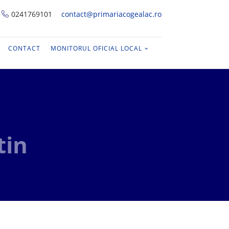
0241769101
contact@primariacogealac.ro
CONTACT
MONITORUL OFICIAL LOCAL
tin