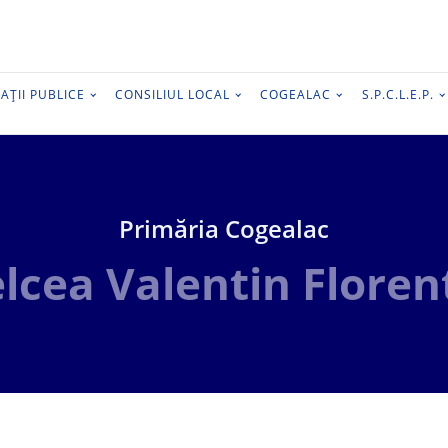
AȚII PUBLICE
CONSILIUL LOCAL
COGEALAC
S.P.C.L.E.P.
Primăria Cogealac
lcea Valentin Floren