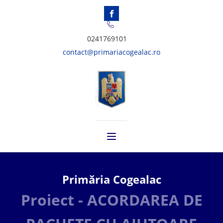
0241769101
contact@primariacogealac.ro
Primăria Cogealac
Proiect - ACORDAREA DE