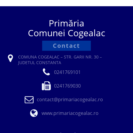
Primăria
Comunei Cogealac
Contact
COMUNA COGEALAC – STR. GARII NR. 30 –
JUDETUL CONSTANTA
0241769101
0241769030
contact@primariacogealac.ro
www.primariacogealac.ro