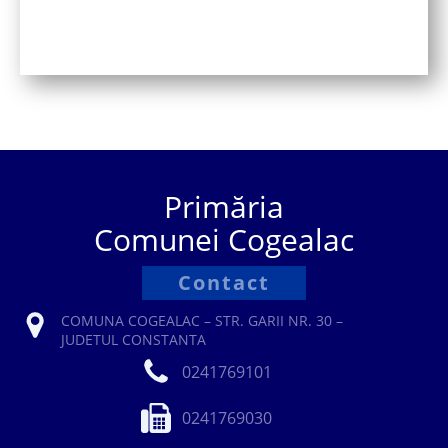
Primăria
Comunei Cogealac
Contact
COMUNA COGEALAC – STR. GARII NR. 30 –
JUDETUL CONSTANTA
0241769101
0241769030