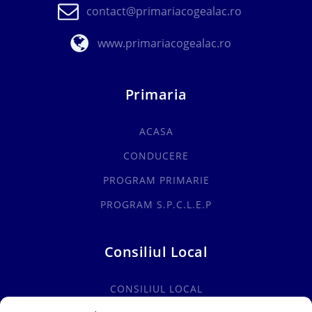
contact@primariacogealac.ro
www.primariacogealac.ro
Primaria
ACASA
CONDUCERE
PROGRAM PRIMARIE
PROGRAM S.P.C.L.E.P
Consiliul Local
CONSILIUL LOCAL