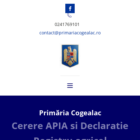
0241769101
contact@primariacogealac.ro
Primăria Cogealac
Cerere APIA si Declaratie