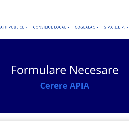
AȚII PUBLICE
CONSILIUL LOCAL
COGEALAC
S.P.C.L.E.P.
Formulare Necesare
Cerere APIA