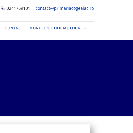
0241769101
contact@primariacogealac.ro
CONTACT
MONITORUL OFICIAL LOCAL