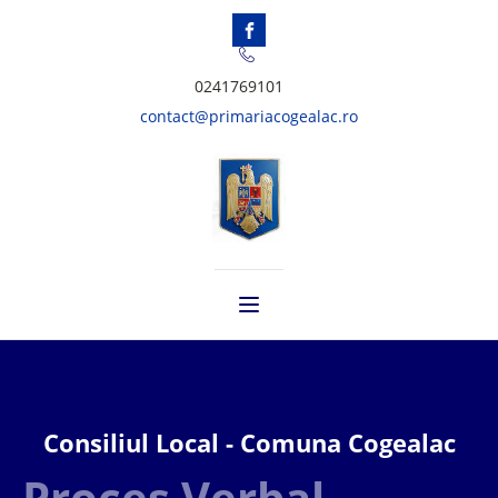
0241769101
contact@primariacogealac.ro
Consiliul Local - Comuna Cogealac
Proces Verbal