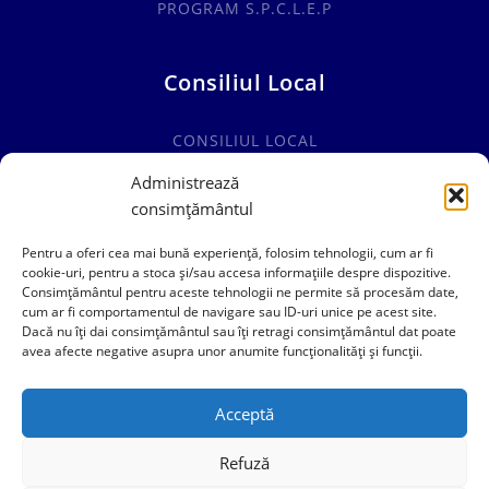
PROGRAM S.P.C.L.E.P
Consiliul Local
CONSILIUL LOCAL
COMISII SPECIALITATE
Administrează
consimțământul
HOTĂRÂRI CONSILIUL LOCAL
Pentru a oferi cea mai bună experiență, folosim tehnologii, cum ar fi
cookie-uri, pentru a stoca și/sau accesa informațiile despre dispozitive.
Consimțământul pentru aceste tehnologii ne permite să procesăm date,
cum ar fi comportamentul de navigare sau ID-uri unice pe acest site.
0241769101
Dacă nu îți dai consimțământul sau îți retragi consimțământul dat poate
avea afecte negative asupra unor anumite funcționalități și funcții.
contact@primariacogealac.ro
Acceptă
Refuză