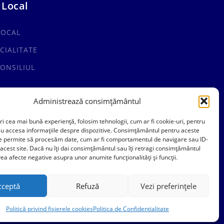
 Local
LOCAL
CIALITATE
ONSILIUL
Administrează consimțământul
ri cea mai bună experiență, folosim tehnologii, cum ar fi cookie-uri, pentru
au accesa informațiile despre dispozitive. Consimțământul pentru aceste
ne permite să procesăm date, cum ar fi comportamentul de navigare sau ID-
 acest site. Dacă nu îți dai consimțământul sau îți retragi consimțământul
ea afecte negative asupra unor anumite funcționalități și funcții.
cceptă
Refuză
Vezi preferințele
Politică privind fișierele cookies
Politica de Confidentialitate
Politica de Confidentialitate
Politica Cookies