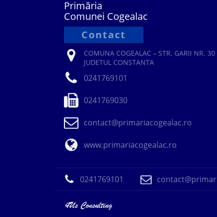
Primăria
Comunei Cogealac
Contact
COMUNA COGEALAC – STR. GARII NR. 30 
JUDETUL CONSTANTA
0241769101
0241769030
contact@primariacogealac.ro
www.primariacogealac.ro
0241769101
contact@primari