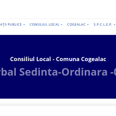
AȚII PUBLICE
CONSILIUL LOCAL
COGEALAC
S.P.C.L.E.P.
Consiliul Local - Comuna Cogealac
bal Sedinta-Ordinara 