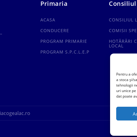
Primaria
Consiliul
ACASA
CONSILIUL 
CONDUCERE
COMISII SPE
–
PROGRAM PRIMARIE
HOTĂRÂRI C
LOCAL
PROGRAM S.P.C.L.E.P
Pentru a ofe
a stoca și/s
tehnologii 
uri unice pe
dat poate av
acogealac.ro
A