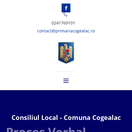
0241769101
contact@primariacogealac.ro
Consiliul Local - Comuna Cogealac
Proces Verbal