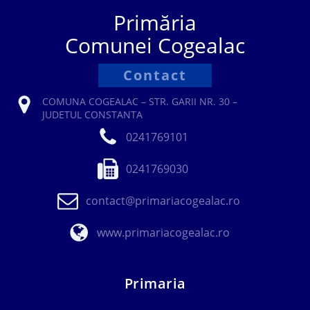
Primăria
Comunei Cogealac
Contact
COMUNA COGEALAC – STR. GARII NR. 30 –
JUDETUL CONSTANTA
0241769101
0241769030
contact@primariacogealac.ro
www.primariacogealac.ro
Primaria