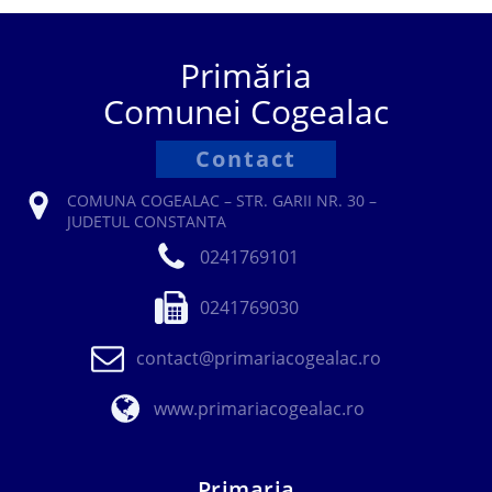
Primăria
Comunei Cogealac
Contact
COMUNA COGEALAC – STR. GARII NR. 30 –
JUDETUL CONSTANTA
0241769101
0241769030
contact@primariacogealac.ro
www.primariacogealac.ro
Primaria