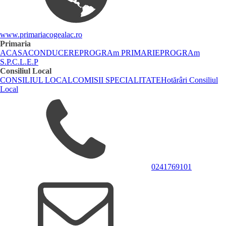
www.primariacogealac.ro
Primaria
ACASA
CONDUCERE
PROGRAm PRIMARIE
PROGRAm
S.P.C.L.E.P
Consiliul Local
CONSILIUL LOCAL
COMISII SPECIALITATE
Hotărâri Consiliul
Local
0241769101