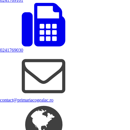
0241769101
0241769030
contact@primariacogealac.ro