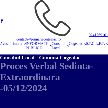
0241769101
contact@primariacogealac.ro
Acasa
Primaria
INFORMAȚII
Consiliul
Cogealac
S.P.C.L.E.P.
PUBLICE
Local
Consiliul Local - Comuna Cogealac
Proces Verbal Sedinta-
Extraordinara
-05/12/2024