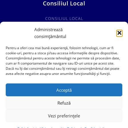
Consiliul Local
CONSILIUL LOCAL
COMISII SPECIALITATE
Administrează
consimțământul
HOTĂRÂRI CONSILIUL LOCAL
Pentru a oferi cea mai bună experiență, folosim tehnologii, cum ar fi
cookie-uri, pentru a stoca și/sau accesa informațiile despre dispozitive.
Consimțământul pentru aceste tehnologii ne permite să procesăm date,
cum ar fi comportamentul de navigare sau ID-uri unice pe acest site.
0241769101
Dacă nu îți dai consimțământul sau îți retragi consimțământul dat poate
avea afecte negative asupra unor anumite funcționalități și funcții.
contact@primariacogealac.ro
Acceptă
Refuză
Vezi preferințele
Politica de Confidentialitate