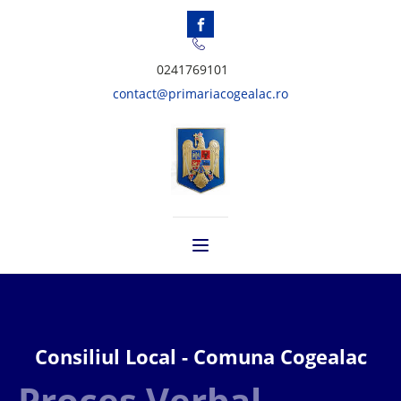
0241769101
contact@primariacogealac.ro
Consiliul Local - Comuna Cogealac
Proces Verbal