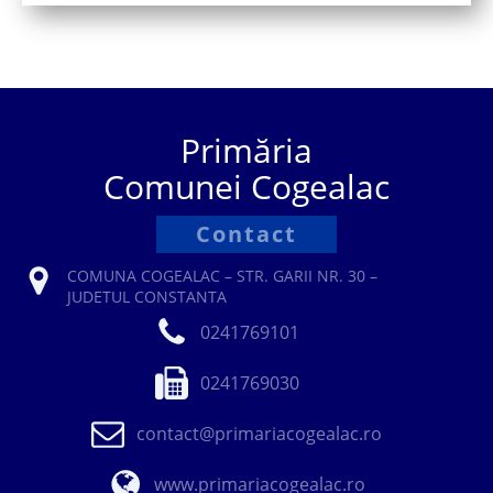
Primăria
Comunei Cogealac
Contact
COMUNA COGEALAC – STR. GARII NR. 30 –
JUDETUL CONSTANTA
0241769101
0241769030
contact@primariacogealac.ro
www.primariacogealac.ro