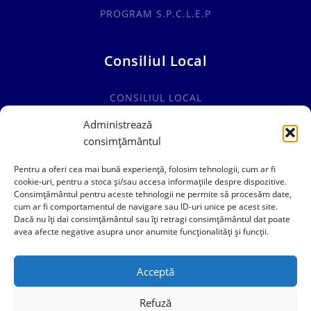
PROGRAM S.P.C.L.E.P
Consiliul Local
CONSILIUL LOCAL
COMISII SPECIALITATE
Administrează
consimțământul
HOTĂRÂRI CONSILIUL LOCAL
Pentru a oferi cea mai bună experiență, folosim tehnologii, cum ar fi
cookie-uri, pentru a stoca și/sau accesa informațiile despre dispozitive.
Consimțământul pentru aceste tehnologii ne permite să procesăm date,
cum ar fi comportamentul de navigare sau ID-uri unice pe acest site.
0241769101
Dacă nu îți dai consimțământul sau îți retragi consimțământul dat poate
avea afecte negative asupra unor anumite funcționalități și funcții.
contact@primariacogealac.ro
Acceptă
Refuză