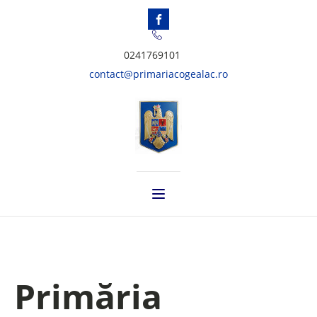
0241769101
contact@primariacogealac.ro
Primăria