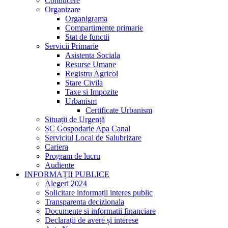
Conducere
Organizare
Organigrama
Compartimente primarie
Stat de functii
Servicii Primarie
Asistenta Sociala
Resurse Umane
Registru Agricol
Stare Civila
Taxe si Impozite
Urbanism
Certificate Urbanism
Situații de Urgență
SC Gospodarie Apa Canal
Serviciul Local de Salubrizare
Cariera
Program de lucru
Audiente
INFORMAȚII PUBLICE
Alegeri 2024
Solicitare informații interes public
Transparenta decizionala
Documente si informatii financiare
Declarații de avere și interese