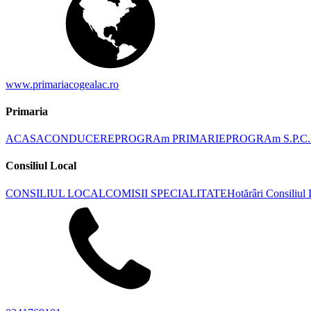
www.primariacogealac.ro
Primaria
ACASA
CONDUCERE
PROGRAm PRIMARIE
PROGRAm S.P.C.
Consiliul Local
CONSILIUL LOCAL
COMISII SPECIALITATE
Hotărâri Consiliul