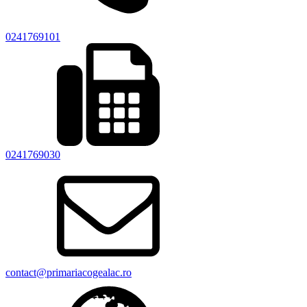
0241769101
0241769030
contact@primariacogealac.ro