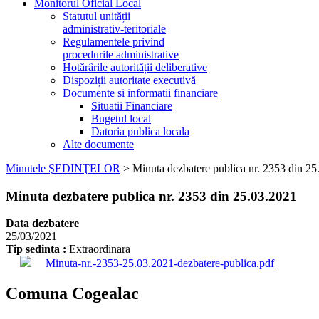
Monitorul Oficial Local
Statutul unității
administrativ-teritoriale
Regulamentele privind
procedurile administrative
Hotărârile autorității deliberative
Dispoziții autoritate executivă
Documente si informatii financiare
Situatii Financiare
Bugetul local
Datoria publica locala
Alte documente
Minutele ŞEDINŢELOR
>
Minuta dezbatere publica nr. 2353 din 2
Minuta dezbatere publica nr. 2353 din 25.03.2021
Data dezbatere
25/03/2021
Tip sedinta :
Extraordinara
Minuta-nr.-2353-25.03.2021-dezbatere-publica.pdf
Comuna Cogealac