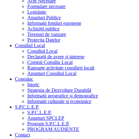
Acte Necesare
Formulare necesare
Legislatie
Anunturi Publice
Informatii fonduri europene
Achiziții publice
Terenuri de vanzare
Protecția Datelor
Consiliul Local
Consiliul Local
Declarații de avere și interese
Comisii Consiliu Local
Rapoarte activitate consilieri locali
Anunturi Consiliul Local
Cogealac
Istoric
Strategia de Dezvoltare Durabilă
Informații geografice și demografice
Informatii culturale si economice
S.P.C.L.E.P.
S.P.C.L.E.P.
Anunturi SPCLEP
Program S.P.C.L.E.P.
PROGRAM AUDIENTE
Contact