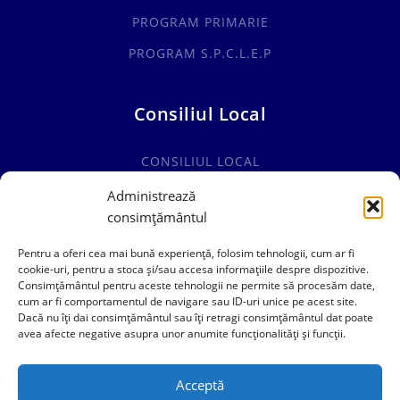
PROGRAM PRIMARIE
PROGRAM S.P.C.L.E.P
Consiliul Local
CONSILIUL LOCAL
COMISII SPECIALITATE
Administrează
consimțământul
HOTĂRÂRI CONSILIUL LOCAL
Pentru a oferi cea mai bună experiență, folosim tehnologii, cum ar fi
cookie-uri, pentru a stoca și/sau accesa informațiile despre dispozitive.
Consimțământul pentru aceste tehnologii ne permite să procesăm date,
cum ar fi comportamentul de navigare sau ID-uri unice pe acest site.
0241769101
Dacă nu îți dai consimțământul sau îți retragi consimțământul dat poate
avea afecte negative asupra unor anumite funcționalități și funcții.
contact@primariacogealac.ro
Acceptă