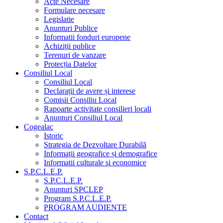
Acte Necesare
Formulare necesare
Legislatie
Anunturi Publice
Informatii fonduri europene
Achiziții publice
Terenuri de vanzare
Protecția Datelor
Consiliul Local
Consiliul Local
Declarații de avere și interese
Comisii Consiliu Local
Rapoarte activitate consilieri locali
Anunturi Consiliul Local
Cogealac
Istoric
Strategia de Dezvoltare Durabilă
Informații geografice și demografice
Informatii culturale si economice
S.P.C.L.E.P.
S.P.C.L.E.P.
Anunturi SPCLEP
Program S.P.C.L.E.P.
PROGRAM AUDIENTE
Contact