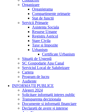
Conducere
Organizare
Organigrama
Compartimente primarie
Stat de functii
Servicii Primarie
Asistenta Sociala
Resurse Umane
Registru Agricol
Stare Civila
Taxe si Impozite
Urbanism
Certificate Urbanism
Situații de Urgență
SC Gospodarie Apa Canal
Serviciul Local de Salubrizare
Cariera
Program de lucru
Audiente
INFORMAȚII PUBLICE
Alegeri 2024
Solicitare informații interes public
Transparenta decizionala
Documente si informatii financiare
Declarații de avere și interese