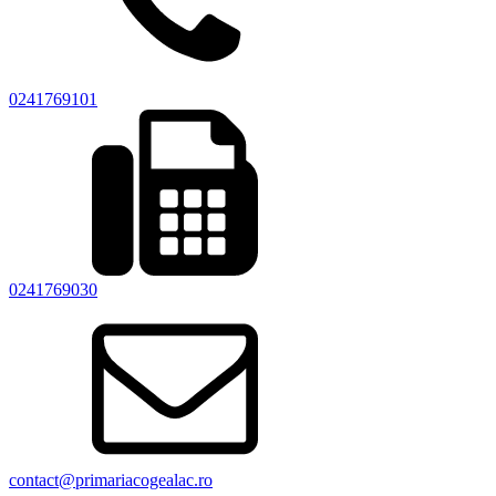
0241769101
0241769030
contact@primariacogealac.ro