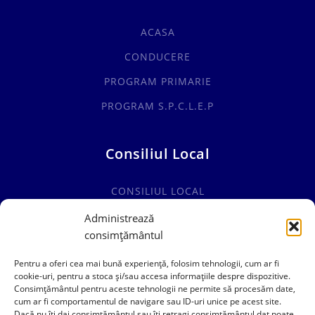
ACASA
CONDUCERE
PROGRAM PRIMARIE
PROGRAM S.P.C.L.E.P
Consiliul Local
CONSILIUL LOCAL
COMISII SPECIALITATE
Administrează
consimțământul
HOTĂRÂRI CONSILIUL LOCAL
Pentru a oferi cea mai bună experiență, folosim tehnologii, cum ar fi
cookie-uri, pentru a stoca și/sau accesa informațiile despre dispozitive.
Consimțământul pentru aceste tehnologii ne permite să procesăm date,
cum ar fi comportamentul de navigare sau ID-uri unice pe acest site.
0241769101
Dacă nu îți dai consimțământul sau îți retragi consimțământul dat poate