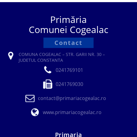
Primăria
Comunei Cogealac
Contact
COMUNA COGEALAC – STR. GARII NR. 30 –
JUDETUL CONSTANTA
0241769101
0241769030
contact@primariacogealac.ro
www.primariacogealac.ro
Primaria