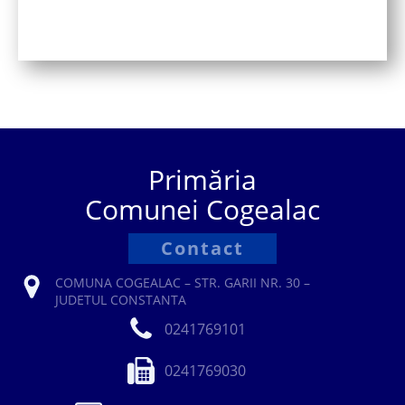
Primăria
Comunei Cogealac
Contact
COMUNA COGEALAC – STR. GARII NR. 30 –
JUDETUL CONSTANTA
0241769101
0241769030