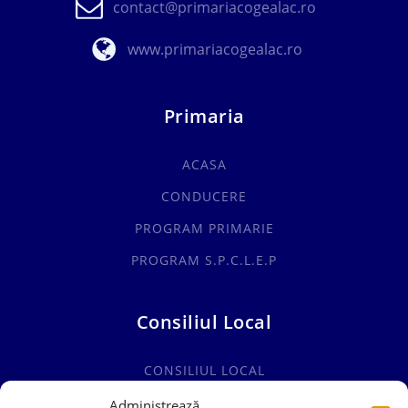
contact@primariacogealac.ro
www.primariacogealac.ro
Primaria
ACASA
CONDUCERE
PROGRAM PRIMARIE
PROGRAM S.P.C.L.E.P
Consiliul Local
CONSILIUL LOCAL
COMISII SPECIALITATE
Administrează