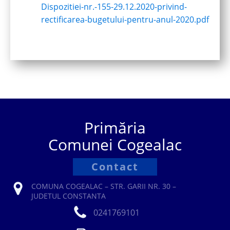
Dispozitiei-nr.-155-29.12.2020-privind-
rectificarea-bugetului-pentru-anul-2020.pdf
Primăria
Comunei Cogealac
Contact
COMUNA COGEALAC – STR. GARII NR. 30 –
JUDETUL CONSTANTA
0241769101