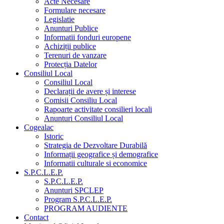
Acte Necesare
Formulare necesare
Legislatie
Anunturi Publice
Informatii fonduri europene
Achiziții publice
Terenuri de vanzare
Protecția Datelor
Consiliul Local
Consiliul Local
Declarații de avere și interese
Comisii Consiliu Local
Rapoarte activitate consilieri locali
Anunturi Consiliul Local
Cogealac
Istoric
Strategia de Dezvoltare Durabilă
Informații geografice și demografice
Informatii culturale si economice
S.P.C.L.E.P.
S.P.C.L.E.P.
Anunturi SPCLEP
Program S.P.C.L.E.P.
PROGRAM AUDIENTE
Contact