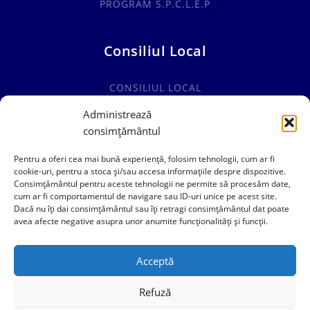
PROGRAM S.P.C.L.E.P
Consiliul Local
CONSILIUL LOCAL
COMISII SPECIALITATE
Administrează
consimțământul
HOTĂRÂRI CONSILIUL LOCAL
Pentru a oferi cea mai bună experiență, folosim tehnologii, cum ar fi
cookie-uri, pentru a stoca și/sau accesa informațiile despre dispozitive.
Consimțământul pentru aceste tehnologii ne permite să procesăm date,
cum ar fi comportamentul de navigare sau ID-uri unice pe acest site.
0241769101
Dacă nu îți dai consimțământul sau îți retragi consimțământul dat poate
avea afecte negative asupra unor anumite funcționalități și funcții.
contact@primariacogealac.ro
Acceptă
Refuză