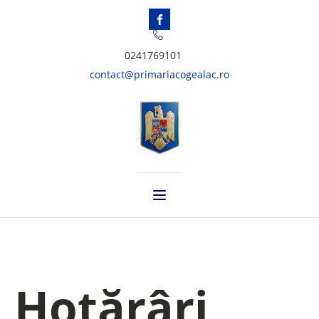
0241769101
contact@primariacogealac.ro
Hotărâri