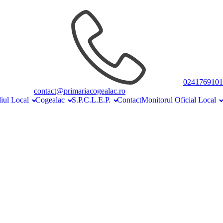
0241769101
contact@primariacogealac.ro
iul Local
Cogealac
S.P.C.L.E.P.
Contact
Monitorul Oficial Local