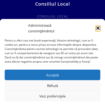
Consiliul Local
CONSILIUL LOCAL
COMISII SPECIALITATE
Administrează
consimțământul
HOTĂRÂRI CONSILIUL LOCAL
Pentru a oferi cea mai bună experiență, folosim tehnologii, cum ar fi
cookie-uri, pentru a stoca și/sau accesa informațiile despre dispozitive.
Consimțământul pentru aceste tehnologii ne permite să procesăm date,
cum ar fi comportamentul de navigare sau ID-uri unice pe acest site.
0241769101
Dacă nu îți dai consimțământul sau îți retragi consimțământul dat poate
avea afecte negative asupra unor anumite funcționalități și funcții.
contact@primariacogealac.ro
Acceptă
Refuză
Vezi preferințele
Politica de Confidentialitate