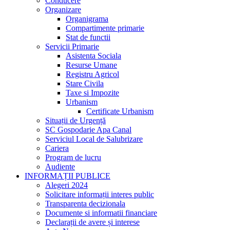
Conducere
Organizare
Organigrama
Compartimente primarie
Stat de functii
Servicii Primarie
Asistenta Sociala
Resurse Umane
Registru Agricol
Stare Civila
Taxe si Impozite
Urbanism
Certificate Urbanism
Situații de Urgență
SC Gospodarie Apa Canal
Serviciul Local de Salubrizare
Cariera
Program de lucru
Audiente
INFORMAȚII PUBLICE
Alegeri 2024
Solicitare informații interes public
Transparenta decizionala
Documente si informatii financiare
Declarații de avere și interese