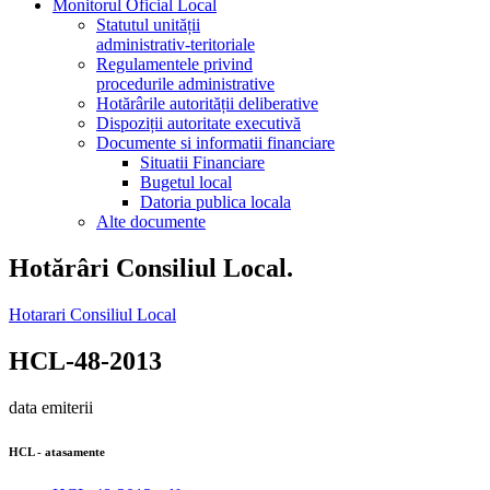
Monitorul Oficial Local
Statutul unității
administrativ-teritoriale
Regulamentele privind
procedurile administrative
Hotărârile autorității deliberative
Dispoziții autoritate executivă
Documente si informatii financiare
Situatii Financiare
Bugetul local
Datoria publica locala
Alte documente
Hotărâri Consiliul Local.
Hotarari Consiliul Local
HCL-48-2013
data emiterii
HCL - atasamente