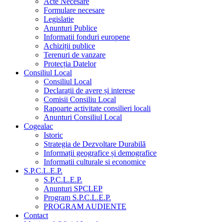
Acte Necesare
Formulare necesare
Legislatie
Anunturi Publice
Informatii fonduri europene
Achiziții publice
Terenuri de vanzare
Protecția Datelor
Consiliul Local
Consiliul Local
Declarații de avere și interese
Comisii Consiliu Local
Rapoarte activitate consilieri locali
Anunturi Consiliul Local
Cogealac
Istoric
Strategia de Dezvoltare Durabilă
Informații geografice și demografice
Informatii culturale si economice
S.P.C.L.E.P.
S.P.C.L.E.P.
Anunturi SPCLEP
Program S.P.C.L.E.P.
PROGRAM AUDIENTE
Contact