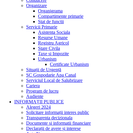
Conducere
Organizare
Organigrama
Compartimente primarie
Stat de functii
Servicii Primarie
Asistenta Sociala
Resurse Umane
Registru Agricol
Stare Civila
Taxe si Impozite
Urbanism
Certificate Urbanism
Situații de Urgență
SC Gospodarie Apa Canal
Serviciul Local de Salubrizare
Cariera
Program de lucru
Audiente
INFORMAȚII PUBLICE
Alegeri 2024
Solicitare informații interes public
Transparenta decizionala
Documente si informatii financiare
Declarații de avere și interese