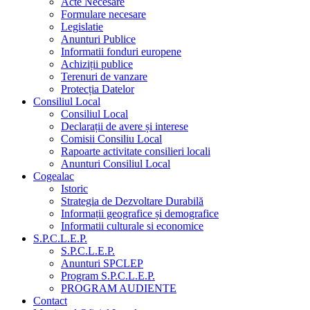
Acte Necesare
Formulare necesare
Legislatie
Anunturi Publice
Informatii fonduri europene
Achiziții publice
Terenuri de vanzare
Protecția Datelor
Consiliul Local
Consiliul Local
Declarații de avere și interese
Comisii Consiliu Local
Rapoarte activitate consilieri locali
Anunturi Consiliul Local
Cogealac
Istoric
Strategia de Dezvoltare Durabilă
Informații geografice și demografice
Informatii culturale si economice
S.P.C.L.E.P.
S.P.C.L.E.P.
Anunturi SPCLEP
Program S.P.C.L.E.P.
PROGRAM AUDIENTE
Contact