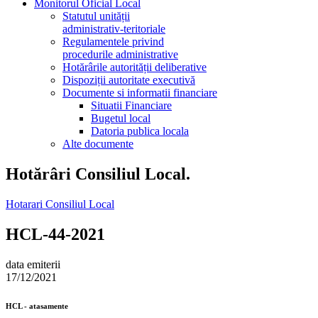
Monitorul Oficial Local
Statutul unității
administrativ-teritoriale
Regulamentele privind
procedurile administrative
Hotărârile autorității deliberative
Dispoziții autoritate executivă
Documente si informatii financiare
Situatii Financiare
Bugetul local
Datoria publica locala
Alte documente
Hotărâri Consiliul Local.
Hotarari Consiliul Local
HCL-44-2021
data emiterii
17/12/2021
HCL - atasamente