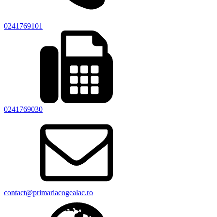
0241769101
0241769030
contact@primariacogealac.ro