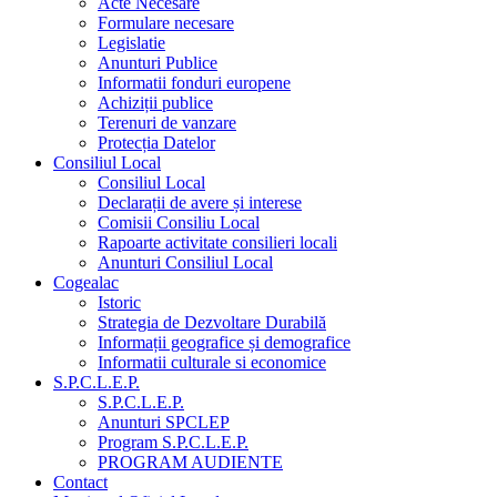
Acte Necesare
Formulare necesare
Legislatie
Anunturi Publice
Informatii fonduri europene
Achiziții publice
Terenuri de vanzare
Protecția Datelor
Consiliul Local
Consiliul Local
Declarații de avere și interese
Comisii Consiliu Local
Rapoarte activitate consilieri locali
Anunturi Consiliul Local
Cogealac
Istoric
Strategia de Dezvoltare Durabilă
Informații geografice și demografice
Informatii culturale si economice
S.P.C.L.E.P.
S.P.C.L.E.P.
Anunturi SPCLEP
Program S.P.C.L.E.P.
PROGRAM AUDIENTE
Contact