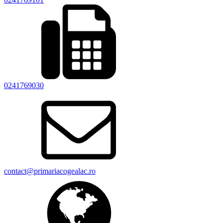
0241769030
contact@primariacogealac.ro