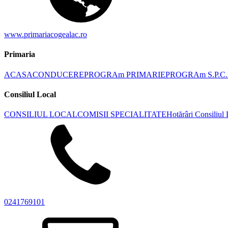
www.primariacogealac.ro
Primaria
ACASA
CONDUCERE
PROGRAm PRIMARIE
PROGRAm S.P.C.
Consiliul Local
CONSILIUL LOCAL
COMISII SPECIALITATE
Hotărâri Consiliul
0241769101