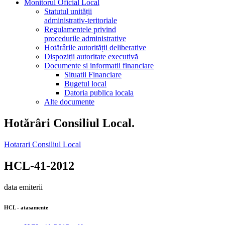
Monitorul Oficial Local
Statutul unității
administrativ-teritoriale
Regulamentele privind
procedurile administrative
Hotărârile autorității deliberative
Dispoziții autoritate executivă
Documente si informatii financiare
Situatii Financiare
Bugetul local
Datoria publica locala
Alte documente
Hotărâri Consiliul Local.
Hotarari Consiliul Local
HCL-41-2012
data emiterii
HCL - atasamente