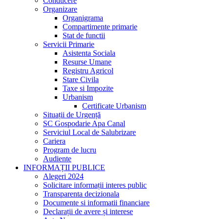
Conducere
Organizare
Organigrama
Compartimente primarie
Stat de functii
Servicii Primarie
Asistenta Sociala
Resurse Umane
Registru Agricol
Stare Civila
Taxe si Impozite
Urbanism
Certificate Urbanism
Situații de Urgență
SC Gospodarie Apa Canal
Serviciul Local de Salubrizare
Cariera
Program de lucru
Audiente
INFORMAȚII PUBLICE
Alegeri 2024
Solicitare informații interes public
Transparenta decizionala
Documente si informatii financiare
Declarații de avere și interese