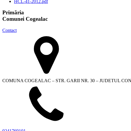
HCL-41-2012.pdf
Primăria
Comunei Cogealac
Contact
COMUNA COGEALAC – STR. GARII NR. 30 – JUDETUL C
0241769101