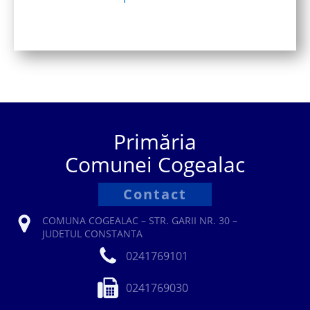
Primăria
Comunei Cogealac
Contact
COMUNA COGEALAC – STR. GARII NR. 30 –
JUDETUL CONSTANTA
0241769101
0241769030