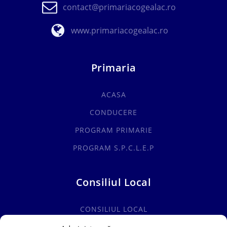
contact@primariacogealac.ro
www.primariacogealac.ro
Primaria
ACASA
CONDUCERE
PROGRAM PRIMARIE
PROGRAM S.P.C.L.E.P
Consiliul Local
CONSILIUL LOCAL
COMISII SPECIALITATE